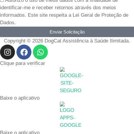
Autorizo o uso de meus dados com a finalidade de
melhor
identificar-me e receber retornos através dos meios
período
informados. Este site respeita a Lei Geral de Proteção de
Dados.
Enviar Solicitação
Copyright © 2026 DogCat Assistência à Saúde Ilimitada.
I
F
W
n
a
h
s
c
a
Clique para verificar
t
e
t
a
b
s
g
o
a
r
o
p
Baixe o aplicativo
a
k
p
m
Baixe o aplicativo