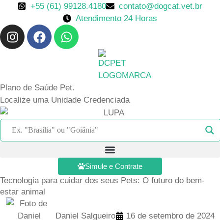
Ir
+55 (61) 99128.4180
contato@dogcat.vet.br
para
Atendimento 24 Horas
I
F
W
o
n
a
h
conteúdo
s
c
a
t
e
t
a
b
s
Plano de Saúde Pet.
g
o
a
Localize uma Unidade Credenciada
r
o
p
a
k
p
m
Simule e Contrate
Tecnologia para cuidar dos seus Pets: O futuro do bem-
estar animal
Daniel Salgueiro
16 de setembro de 2024