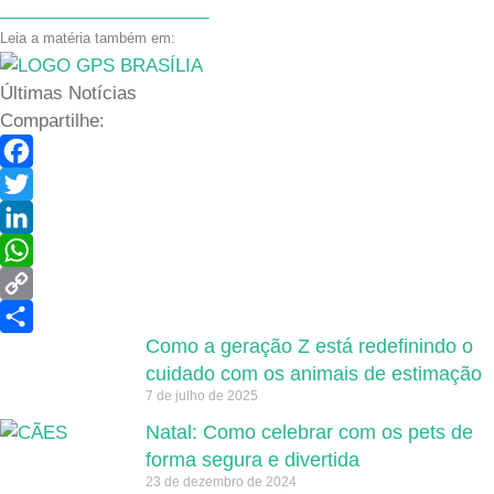
_____________________
Leia a matéria também em:
Últimas Notícias
Compartilhe:
Facebook
Twitter
LinkedIn
WhatsApp
Copy
Como a geração Z está redefinindo o
Link
Share
cuidado com os animais de estimação
7 de julho de 2025
Natal: Como celebrar com os pets de
forma segura e divertida
23 de dezembro de 2024