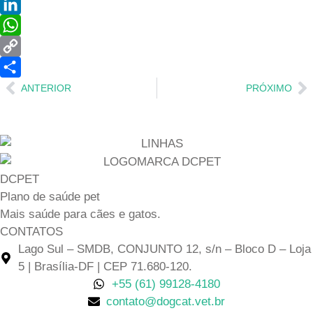
Twitter
LinkedIn
WhatsApp
Copy
Anterior
P
Link
Share
ANTERIOR
PRÓXIMO
DCPET
Plano de saúde pet
Mais saúde para cães e gatos.
CONTATOS
Lago Sul – SMDB, CONJUNTO 12, s/n – Bloco D – Loja
5 | Brasília-DF | CEP 71.680-120.
+55 (61) 99128-4180
contato@dogcat.vet.br