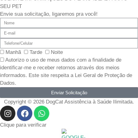
SEU PET
Envie sua solicitação, ligaremos pra você!
Nome
E-
mail
Telefone/Celular
Escolha
Manhã
Tarde
Noite
o
Autorizo o uso de meus dados com a finalidade de
melhor
identificar-me e receber retornos através dos meios
período
informados. Este site respeita a Lei Geral de Proteção de
Dados.
Enviar Solicitação
Copyright © 2026 DogCat Assistência à Saúde Ilimitada.
I
F
W
n
a
h
s
c
a
Clique para verificar
t
e
t