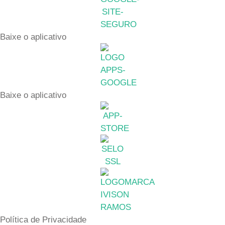
a
b
s
g
o
a
r
o
p
Baixe o aplicativo
a
k
p
m
Baixe o aplicativo
Política de Privacidade