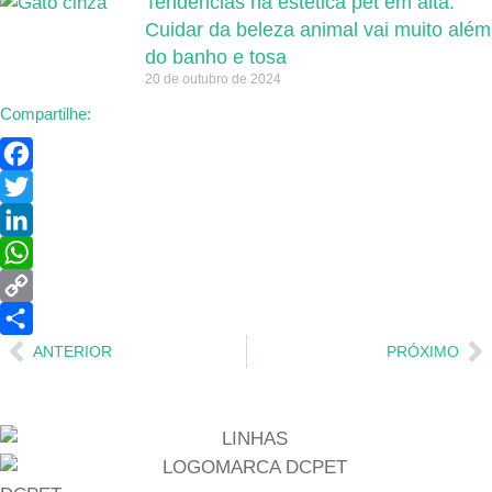
Tendências na estética pet em alta:
Cuidar da beleza animal vai muito além
do banho e tosa
20 de outubro de 2024
Compartilhe:
Facebook
Twitter
LinkedIn
WhatsApp
Copy
Anterior
P
Link
Share
ANTERIOR
PRÓXIMO