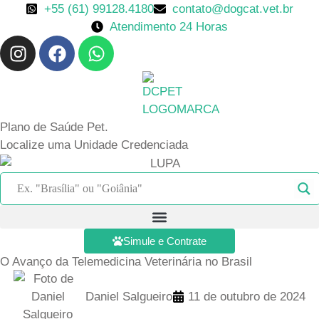
Ir
+55 (61) 99128.4180
contato@dogcat.vet.br
para
Atendimento 24 Horas
I
F
W
o
n
a
h
conteúdo
s
c
a
t
e
t
a
b
s
Plano de Saúde Pet.
g
o
a
Localize uma Unidade Credenciada
r
o
p
a
k
p
m
Simule e Contrate
O Avanço da Telemedicina Veterinária no Brasil
Daniel Salgueiro
11 de outubro de 2024